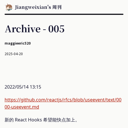
Jiangweixian's 周刊
Archive - 005
maggieeric520
2025-04-20
2022/05/14 13:15
https://github.com/reactjs/rfcs/blob/useevent/text/00
00-useevent.md
新的 React Hooks 希望能快点加上。