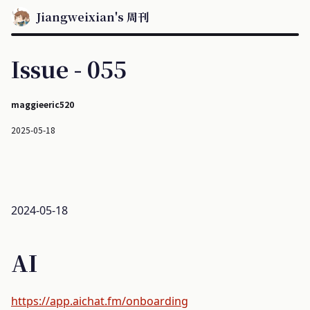
Jiangweixian's 周刊
Issue - 055
maggieeric520
2025-05-18
2024-05-18
AI
https://app.aichat.fm/onboarding