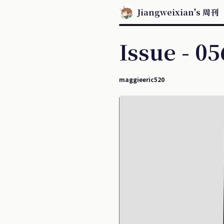
Jiangweixian's 周刊
Issue - 0
maggieeric520