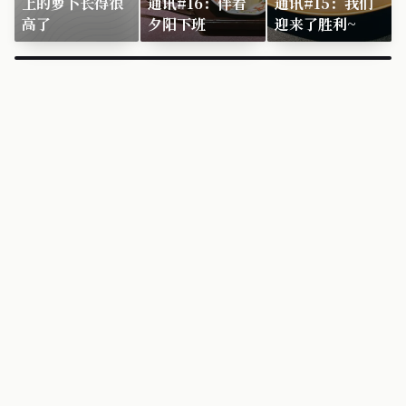
上的萝卜长得很
通讯#16：伴着
通讯#15：我们
高了
夕阳下班
迎来了胜利~
×