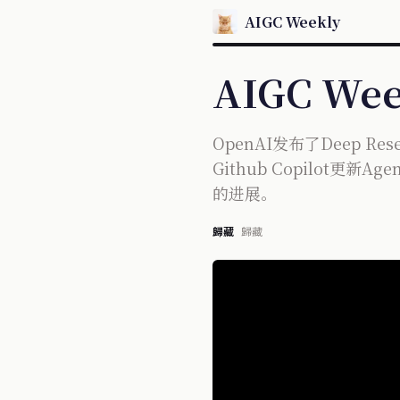
AIGC Weekly
AIGC Wee
OpenAI发布了Deep R
Github Copilot
的进展。
歸藏
歸藏