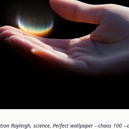
ayleigh, science, Perfect wallpaper --chaos 100 --ar 