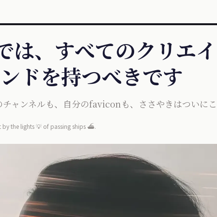
ly では、すべてのクリ
ンドを持つべきです
チャンネルも、自分のfaviconも、ささやきはついに
 by the lights 💡 of passing ships ⛴️.