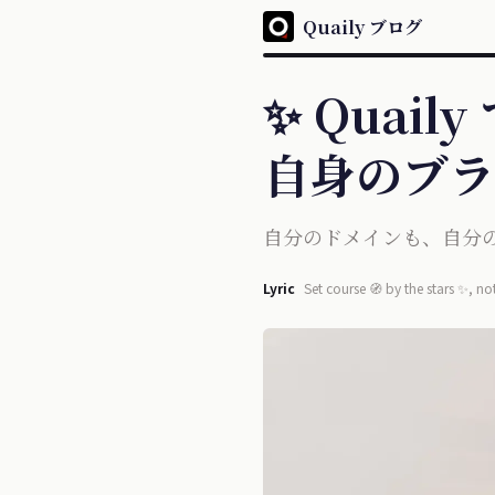
Quaily ブログ
✨ Quai
自身のブラ
自分のドメインも、自分の
Lyric
Set course 🧭 by the stars ✨, not