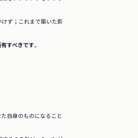
いけず；これまで築いた影
所有すべきです
。
なた自身のものになること