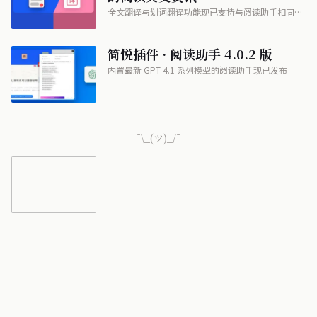
全文翻译与划词翻译功能现已支持与阅读助手相同的
GPT 4.1 系列模型及自定义 API
简悦插件 · 阅读助手 4.0.2 版
内置最新 GPT 4.1 系列模型的阅读助手现已发布
¯\_(ツ)_/¯