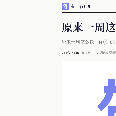
有（冇）用
原来一周这么快
原来一周这么快 | 有(冇)用 
usefulness
有（冇）用，源自粤语俗
每天信息宛如瀑布般涌现
不再单纯且多少夹杂某些目的