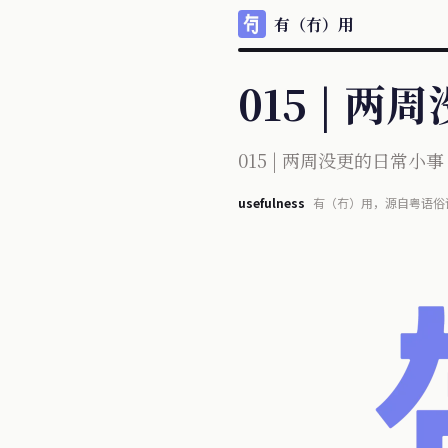
有（冇）用
015 | 
015 | 两周没更的日常小事
usefulness
有（冇）用，源自粤语俗
每天信息宛如瀑布般涌现
不再单纯且多少夹杂某些目的