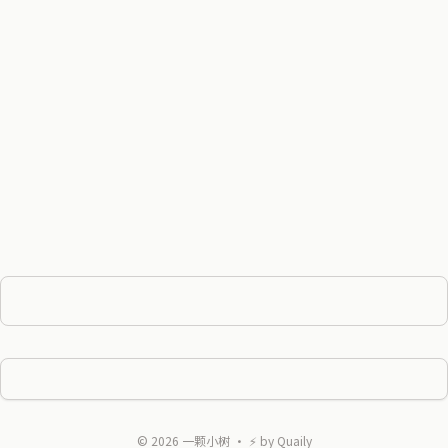
©
2026
一颗小树
・ ⚡ by
Quaily