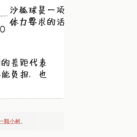
一颗小树
。