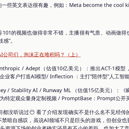
表达很有趣，例如：Meta become the cool kid a
谷101的视频也做得非常不错，主播很有气质、动画做得
技感”。
的AI公司们，泡沫正在堆积吗？（上）
Anthropic / Adept（估值10亿美元）：推出ACT-1
企业客户打造AI模型/ Inflection ：主打“陪伴型”人工智
ey / Stability AI / Runway ML （估值15亿
：为特定观众量身定制视频 / PromptBase：Prompt公开买
前都没听说过😶 看了介绍发现确实不是什么名不见经传
不禁暗自感叹，虽说AI领域不只是巨头的游戏，但创业也
巨头资源下场的创业者确实还是有不小的差距，也加大了