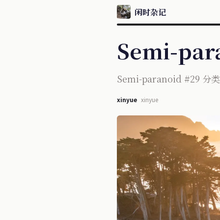
闲时杂记
Semi-pa
Semi-paranoid #29
xinyue
xinyue