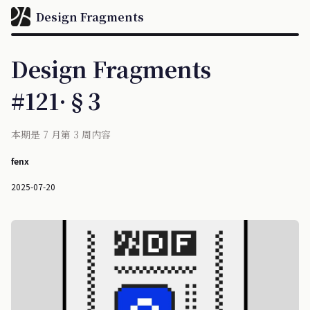
Design Fragments
Design Fragments
#121·§3
本期是 7 月第 3 周内容
fenx
2025-07-20