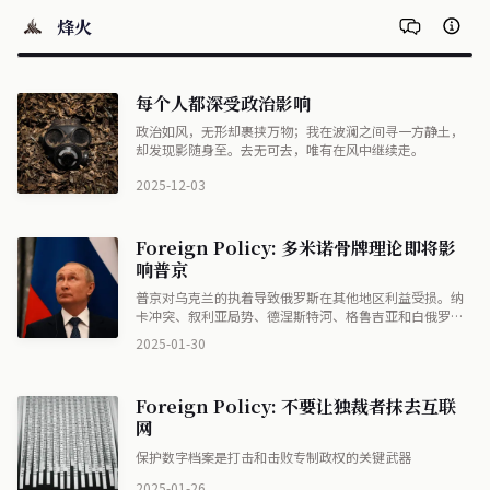
烽火
每个人都深受政治影响
政治如风，无形却裹挟万物；我在波澜之间寻一方静土，
却发现影随身至。去无可去，唯有在风中继续走。
2025-12-03
Foreign Policy: 多米诺骨牌理论即将影
响普京
普京对乌克兰的执着导致俄罗斯在其他地区利益受损。纳
卡冲突、叙利亚局势、德涅斯特河、格鲁吉亚和白俄罗斯
等地区俄罗斯影响力衰退,形成多米诺效应。西方应把握机
2025-01-30
会,制定战略应对俄罗斯势力范围变化及后普京时代。
Foreign Policy: 不要让独裁者抹去互联
网
保护数字档案是打击和击败专制政权的关键武器
2025-01-26