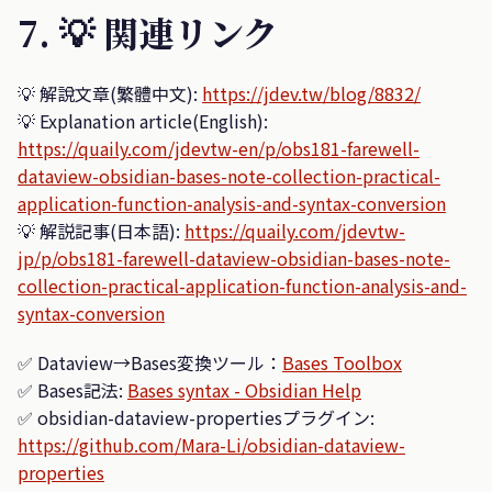
7. 💡 関連リンク
💡 解說文章(繁體中文):
https://jdev.tw/blog/8832/
💡 Explanation article(English):
https://quaily.com/jdevtw-en/p/obs181-farewell-
dataview-obsidian-bases-note-collection-practical-
application-function-analysis-and-syntax-conversion
💡 解説記事(日本語):
https://quaily.com/jdevtw-
jp/p/obs181-farewell-dataview-obsidian-bases-note-
collection-practical-application-function-analysis-and-
syntax-conversion
✅ Dataview→Bases変換ツール：
Bases Toolbox
✅ Bases記法:
Bases syntax - Obsidian Help
✅ obsidian-dataview-propertiesプラグイン:
https://github.com/Mara-Li/obsidian-dataview-
properties