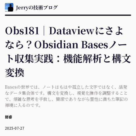
Jerryの技術ブログ
Obs181｜Dataviewにさよ
なら？Obsidian Basesノー
ト収集実践：機能解析と構文
変換
Basesの世界では、ノートはもはや孤立した文字ではなく、活発
なデータ集合体です。構文を変換し、視覚化操作を調整すること
で、煩雑な思考を手放し、簡潔でありながら霊性に満ちた筆記の
禅境に入るのです。
簡睿
2025-07-27