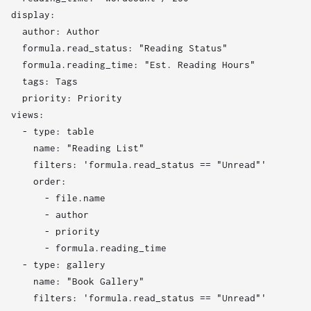
display:

  author: Author

  formula.read_status: "Reading Status"

  formula.reading_time: "Est. Reading Hours"

  tags: Tags

  priority: Priority

views:

  - type: table

    name: "Reading List"

    filters: 'formula.read_status == "Unread"'

    order:

      - file.name

      - author

      - priority

      - formula.reading_time

  - type: gallery

    name: "Book Gallery"

    filters: 'formula.read_status == "Unread"'
