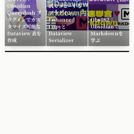
Obsidian
式でコピーする
Querydash プ
プラグイン：
ラグインでカス
Enhanced
Obs082｜
タマイズ可能な
Copyと
Obsidianで
Dataview 表を
Dataview
Markdownを
作成
Serializer
学ぶ
×