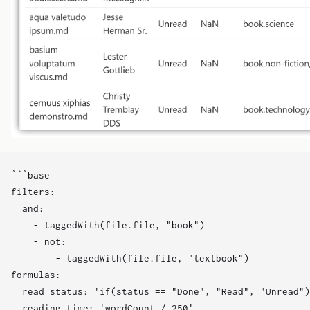
```base

filters:

  and:

    - taggedWith(file.file, "book")

    - not:

        - taggedWith(file.file, "textbook")

formulas:

  read_status: 'if(status == "Done", "Read", "Unread")
  reading_time: 'wordCount / 250'
