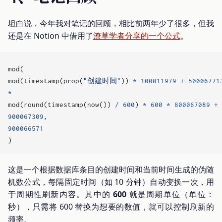
坦白说，今年我对笔记的回顾，相比前两年少了很多，但我
还是在 Notion 中借用了
潦草学者分享的一个公式
。
mod
(
mod
(
timestamp
(
prop
(
"创建时间"
))
*
100011979
+
50006771
*
mod
(
round
(
timestamp
(
now
())
/
600
)
*
600
*
800067089
+
900067309
,
900066571
)
这是一个根据数据库条目的创建时间和当前时间生成的伪随
机数公式，每隔固定时间（如 10 分钟）自动变换一次，用
于周期性刷新内容。其中的
600
就是周期单位（单位：
秒），只需将 600 替换为想要的数值，就可以控制刷新的
频率。