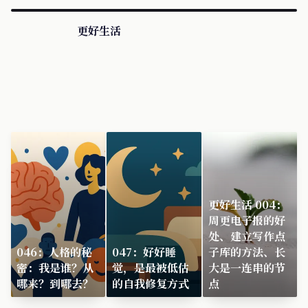
更好生活
更好生活 004：
周更电子报的好
处、建立写作点
046：人格的秘
047：好好睡
子库的方法、长
密：我是谁？从
觉，是最被低估
大是一连串的节
哪来？到哪去？
的自我修复方式
点