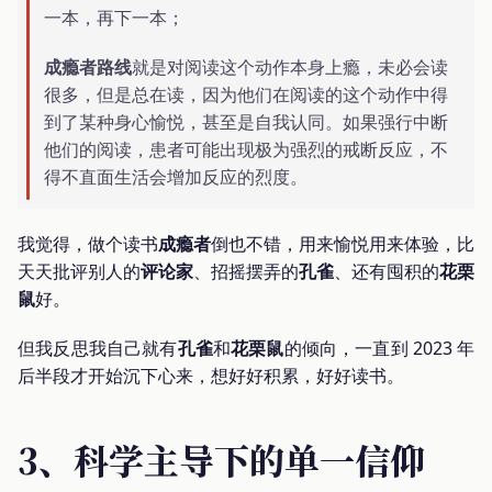
一本，再下一本；
成瘾者路线
就是对阅读这个动作本身上瘾，未必会读
很多，但是总在读，因为他们在阅读的这个动作中得
到了某种身心愉悦，甚至是自我认同。如果强行中断
他们的阅读，患者可能出现极为强烈的戒断反应，不
得不直面生活会增加反应的烈度。
我觉得，做个读书
成瘾者
倒也不错，用来愉悦用来体验，比
天天批评别人的
评论家
、招摇摆弄的
孔雀
、还有囤积的
花栗
鼠
好。
但我反思我自己就有
孔雀
和
花栗鼠
的倾向，一直到 2023 年
后半段才开始沉下心来，想好好积累，好好读书。
3、科学主导下的单一信仰