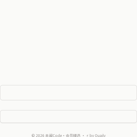
©
2026
未闻Code·会员精选
・ ⚡ by
Quaily