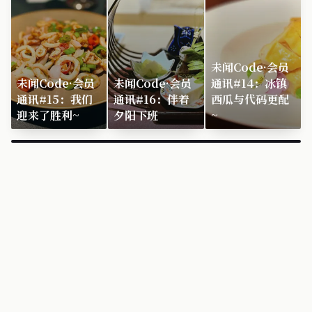
未闻Code·会员
未闻Code·会员
未闻Code·会员
通讯#14：冰镇
通讯#15：我们
通讯#16：伴着
西瓜与代码更配
迎来了胜利~
夕阳下班
~
×