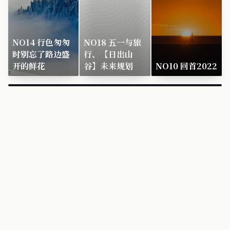
NO14 行色匆匆
NO18 五一与旅
时别忘了路边盛
行、【日出山
开的鲜花
谷】未来规划
NO10 回首2022
×