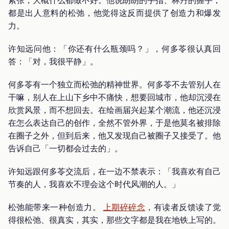
紧张，大概什么都做不好。他说朗朗的手指、林丹的握手，
都是出人意料的松弛，他觉得这反而提供了创造力和爆发
力。
许知远问他：「你还有什么瓶颈吗？」，何多苓很认真回
答：「对，我很平静」。
何多苓有一个独立而松弛的精神世界。何多苓不去管别人在
干嘛，别人在上山下乡中不痛快，想要回城市，他却沉浸在
欣赏风景，而不想回去。在绘画届兴起某个潮流，他还沉浸
在怎么表达自己的创作，全然不管外界，于是他莫名被排除
在圈子之外，但到后来，他又发现自己被圈子又接受了。他
告诉自己「一切都会过去的」。
许知远跟何多苓交流后，在一边不禁表示：「我喜欢有自己
节奏的人，我喜欢不理会这个时代风潮的人。」
松弛能带来一种创造力。
上期碎碎念
，有读者反馈读了觉
得很松弛、很真实，其实，那些文字都是我在地铁上写的。