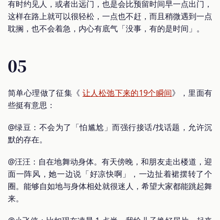
有时约见人，或者出远门，也是会比预留时间早一点出门，
这样在路上就可以很轻松，一点也不赶，而且稍微遇到一点
耽搁，也不会着急，内心有底气「没事，有的是时间」。
05
简单心理做了征集《
让人松弛下来的19个瞬间
》，里面有
些挺有意思：
@绿豆：不会为了「怕尴尬」而强行接话/找话题，允许沉
默的存在。
@汪汪：自在地舞动身体。有天傍晚，和朋友走出楼道，迎
面一阵风，她一边说「好凉快啊」，一边扯着裙摆转了个
圈。能够自如地与身体相处就很迷人，希望大家都能跳起舞
来。