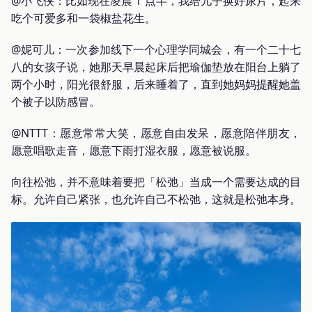
@小飞侠：比如现在凌晨 1 点半，我给儿子换好尿片，起来
吃个可爱多和一袋椒盐花生。
@妮可儿：一次参加线下一个心理学同城会，有一个二十七
八的女孩子说，她那天早晨起床后把瑜伽垫放在阳台上躺了
两个小时，阳光很舒服，后来睡着了，直到她妈妈提醒她盖
个被子以防感冒。
@NTTT：愿意常常大笑，愿意自由发呆，愿意陪伴朋友，
愿意唱歌走音，愿意下雨打湿衣服，愿意被说服。
向往松弛，并不意味着要把「松弛」当成一个需要达成的目
标。允许自己紧张，也允许自己不松弛，这就是松弛本身。