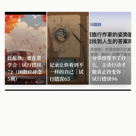
比起快，更在意
分享改变不了什
学会｜试行错误
记录让你看到不
么，主动行动才
72（闲散碎碎念
一样的自己｜试
能真正改变你｜
5期）
行错误65
试行错误96
×