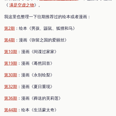
《
满是空虚之物
》。
我这里也整理一下往期推荐过的绘本或者漫画：
第2期
：绘本《男孩、鼹鼠、狐狸和马》
第4期
：漫画《弥留之国的爱丽丝》
第10期
：漫画《间谍过家家》
第19期
：漫画《蓦然回首》
第30期
：漫画《永别绘梨》
第32期
：漫画《夏日重现》
第36期
：漫画《葬送的芙莉莲》
第44期
：绘本《生活蒙太奇》