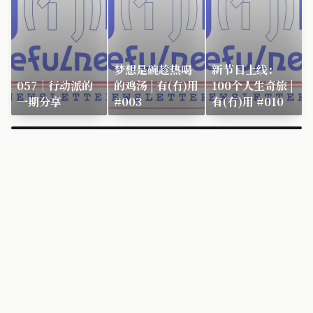
梦想是碗趁热喝
新节目上线：
057｜行动派的
的鸡汤 | 有(冇)用
100个人生奇旅 |
一期分享
#003
有(冇)用 #010
×