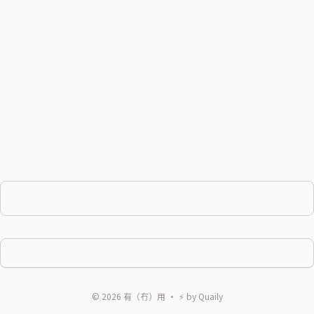
©
2026
有（冇）用
・ ⚡ by
Quaily