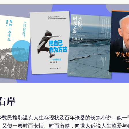
河右岸
少数民族鄂温克人生存现状及百年沧桑的长篇小说。似一
；又似一卷时而安恬、时而激越，向世人诉说人生挚爱与