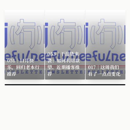
053｜干湿货来
051｜11月快
袭：如何利用欲
乐，回归老本行
望、近期播客推
017｜这周我们
推荐
荐
有了一点点变化
×