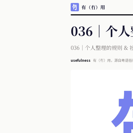
有（冇）用
036｜个
036｜个人整理的规则 &
usefulness
有（冇）用，源自粤语俗
每天信息宛如瀑布般涌现
不再单纯且多少夹杂某些目的