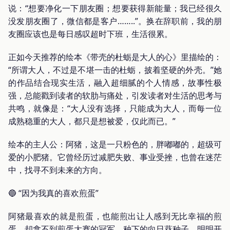
说：“想要净化一下朋友圈；想要获得新能量；我已经很久
没发朋友圈了，微信都是客户……..”。换在辞职前，我的朋
友圈应该也是每日感叹超时下班，生活很累。
正如今天推荐的绘本《带壳的杜蛎是大人的心》里描绘的：
“所谓大人，不过是不堪一击的杜蛎，披着坚硬的外壳。”她
的作品结合现实生活，融入超细腻的个人情感，故事性极
强，总能戳到读者的软肋与痛处，引发读者对生活的思考与
共鸣，就像是：“大人没有选择，只能成为大人，而每一位
成熟稳重的大人，都只是想被爱，仅此而已。”
绘本的主人公：阿猪，这是一只粉色的，胖嘟嘟的，超级可
爱的小肥猪。它曾经历过减肥失败、事业受挫，也曾在迷茫
中，找寻不到未来的方向。
🔵 “因为我真的喜欢煎蛋”
阿猪最喜欢的就是煎蛋，也能煎出让人感到无比幸福的煎
蛋，却拿不到煎蛋大赛的冠军。种下的向日葵种子，明明开