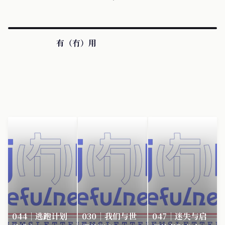
有（冇）用
044｜逃跑计划
030｜我们与世
047｜迷失与启