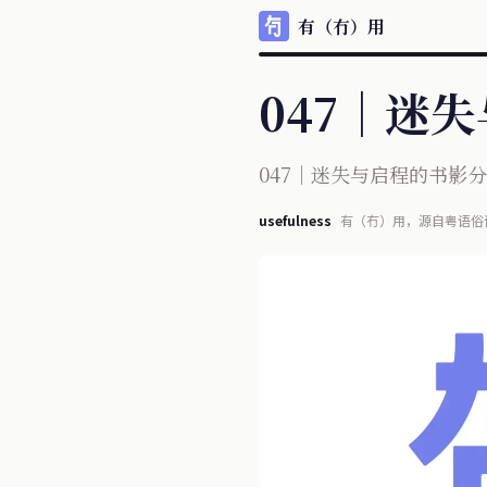
有（冇）用
047｜迷
047｜迷失与启程的书影
usefulness
有（冇）用，源自粤语俗
每天信息宛如瀑布般涌现
不再单纯且多少夹杂某些目的