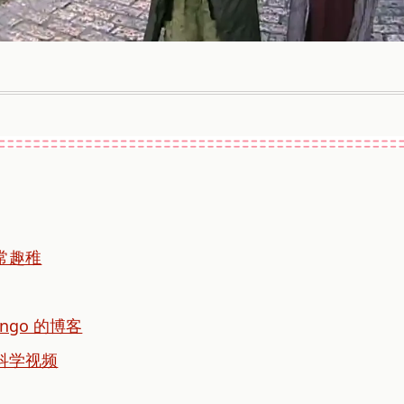
常趣稚
 Ango 的博客
科学视频