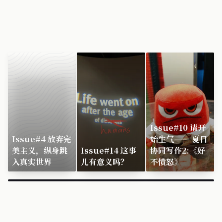
Issue#10 请开
Issue#4 放弃完
始生气—— 夏日
美主义，纵身跳
Issue#14 这事
协同写作2:《好
入真实世界
儿有意义吗？
不愤怒》
×