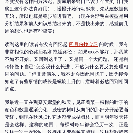
本就没有这样的方法论。所幸后来给自己设了个大奖（自我
奖励这个办法真好用），慢慢开始行动起来，先从建数据集
开始，所以也算是稳步前进着吧。（现在逐渐明白模型是用
分析结果和前人知识总结出来的，不是找出来的，感觉前几
周的想法也是有些搞笑）
读到这里的读者有没有回忆起
四月份找实习
的时候，我有
非常相似的心路历程和拖延路径： 如果xxx不够好，那我就
不如不开始。又回到这里了， 又是同一个大问题。 还是稍
稍怀疑下自己“怎么没什么长进，不然为什么要反复处理相
同的问题。” 但非常偶尔，我不太会因此困扰了，因为慢慢
知道了有些事情的成长是螺旋上升的，意味着必然回到相同
的点。
我最近一直在观察安娜堡的秋天，见证着某一棵树的叶子的
颜色和数量逐渐变化，茂密的树叶从向阳的那部分开始逐渐
变红，到现在秋风扫过它逐渐变成枯树枝，而且明年秋天还
是会这样。这样的轮回， 每棵树每年都会经历一次，正是
这样一次一次轮回，这棵树才变得越来越粗。这样想我释然