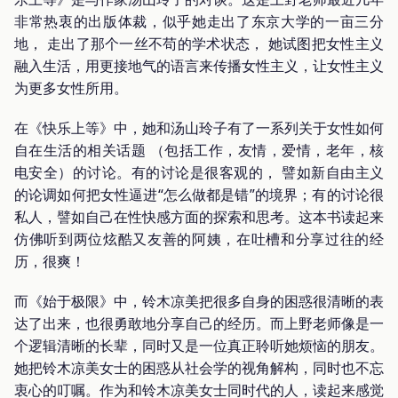
非常热衷的出版体裁，似乎她走出了东京大学的一亩三分
地， 走出了那个一丝不苟的学术状态， 她试图把女性主义
融入生活，用更接地气的语言来传播女性主义，让女性主义
为更多女性所用。
在《快乐上等》中，她和汤山玲子有了一系列关于女性如何
自在生活的相关话题 （包括工作，友情，爱情，老年，核
电安全）的讨论。有的讨论是很客观的， 譬如新自由主义
的论调如何把女性逼进“怎么做都是错”的境界；有的讨论很
私人，譬如自己在性快感方面的探索和思考。这本书读起来
仿佛听到两位炫酷又友善的阿姨，在吐槽和分享过往的经
历，很爽！
而《始于极限》中，铃木凉美把很多自身的困惑很清晰的表
达了出来，也很勇敢地分享自己的经历。而上野老师像是一
个逻辑清晰的长辈，同时又是一位真正聆听她烦恼的朋友。
她把铃木凉美女士的困惑从社会学的视角解构，同时也不忘
衷心的叮嘱。作为和铃木凉美女士同时代的人，读起来感觉