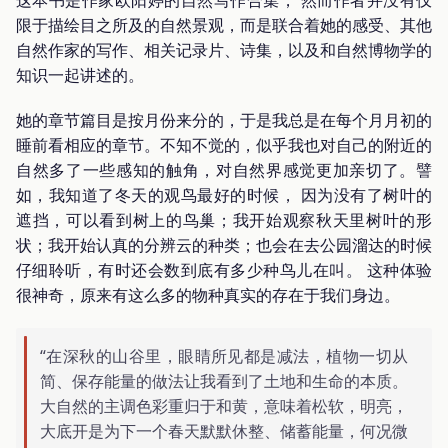
限于描绘目之所及的自然景观，而是联合着她的感受、其他
自然作家的写作、相关记录片、诗集，以及和自然博物学的
知识一起讲述的。
她的章节篇目是按月份来分的，于是我总是在每个月月初的
睡前看相应的章节。不知不觉的，似乎我也对自己的附近的
自然多了一些感知的触角，对自然界感觉更加亲切了。譬
如，我知道了冬天的观鸟最好的时候， 因为没有了树叶的
遮挡，可以看到树上的鸟巢；我开始观察秋天里树叶的形
状；我开始认真的分辨云的种类；也会在去公园溜达的时候
仔细聆听，有时还会数到底有多少种鸟儿在叫。 这种体验
很神奇，原来有这么多的物种真实的存在于我们身边。
“在深秋的山谷里，眼睛所见都是减法，植物一切从
简、保存能量的做法让我看到了土地和生命的本质。
大自然的主调色彩重归于和黄，意味着松软，明亮，
大底开是为下一个春天默默休整、储蓄能量，何况微