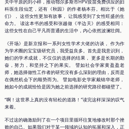
关中平原的刘小样，推动鄂尔多斯市HPV疫苗免费供应的妇
科医生段仙芝，还有《秋园》的作者杨本芬。相比于《她
们》， 这些女性更加有故事， 让我感受到了女性旺盛的生
命力。 读这本书的感受和张越做《半边天》的感受相同：
这些女性在自己平凡而普通的生活中，内心依然波澜壮阔。
《开场》是新京报和一系列女性学术大佬的访谈， 作为作
为学术圈的宝宝级研究员，我受益良多。首先是我意识到，
她们的学术成就，不仅仅的选择的结果， 更多是长期的勤
奋，努力，和坚持之下的果实。 譬如社会学家黄盈盈老
师，她选择做性工作者的研究没有多么深刻的理由，反而是
在偶然机会下的顺势而为。 譬如电影史学家戴锦华老师，
她如今的成就恰恰是因为她之前选择的研究路径都碰壁了。
“啊！这世界上真的没有轻松的道路！”读完这样深深的叹气
来着。
不过这的确激励到了在一个项目里循环往复地修改时那个挫
败的自己。如果我们对于某一领域的认知的拓展和深入，正