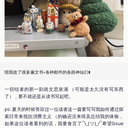
一切结束的那一刻就文思泉涌 （可能是太久没有写东西
了），要不就还是从读书写起吧。
ps: 夏天的时候答应过一位读者这一篇要写写我如何通过探
索日常来抵抗消费主义 （的确还没来得及总结我的体验，
如果这位读者看到的话，我要食言了¯\_(ツ)_/¯希望Issue