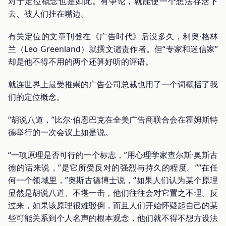
对于定位概念也是如此。有争论，就能使一个想法存活下
去、被人们挂在嘴边。
有关定位的文章刊登在《广告时代》后没多久，利奥·格林
兰（Leo Greenland）就撰文谴责作者。但“专家和迷信家”
却是他不得不用的两个还算好听的评语。
就连世界上最受推崇的广告公司总裁也用了一个词概括了我
们的定位概念。
“胡说八道，”比尔·伯恩巴克在全美广告商联合会在霍姆斯特
德举行的一次会议上如是说。
“一项原理是否可行的一个标志，”用心理学家查尔斯·奥斯古
德的话来说，“是它所受反对的强烈与持久的程度。”“在任
何一个领域里，”奥斯古德博士说，“如果人们认为某个原理
显然是胡说八道、不堪一击，他们往往会对它置之不理。反
过来，如果该原理很难驳倒，而且人们开始怀疑起自己的某
些可能关系到个人名声的根本观念，他们就不得不想方设法