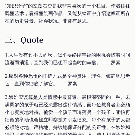
“知识分子”的左图右史是我非常喜欢的一个栏目。作者往往
既懂艺术，看得懂绘画作品，又能从绘画中介绍这幅画所存
在的历史背景、社会状况。非常有意思。
三、Quote
1.人生没有过不去的坎，似乎要终结幸福的困扰会随着时间
流逝而消退，直到我们已想不起当时的辛酸。——罗素
2.应对各种恐惧的正确方式是全神贯注，理性、镇静地思考
它，直到你彻底了解它。——罗素
3.嫉妒应该算是人类情感中最普遍、最根深蒂固的一种。未
满周岁的孩子就已经流露出这种情感，而每位教育者都必须
小心翼翼地对待。偏爱一个孩子而冷落另一个孩子，哪怕再
细微的举动也会被立即察觉并引发愤怒。每个有孩子的人都
必须绝对地、严格地、持续地保证分配的公正性。在嫉妒和
猜忌（嫉妒的特殊形式）情感的普遍性上，成人和孩子并无