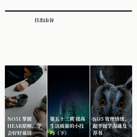
日出山谷
NO51 掌握
第五十三期 提高
NO5 管理情绪、
HEAR原则，学
生活质量的小技
跟李诞学沟通及
会好好说话
巧（下）
荐书