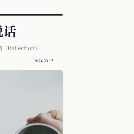
说话
eflection）
2024-03-17