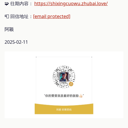
🧩 往期内容：
https://shixingcuowu.zhubai.love/
📮 回信地址：
[email protected]
阿颖
2025-02-11