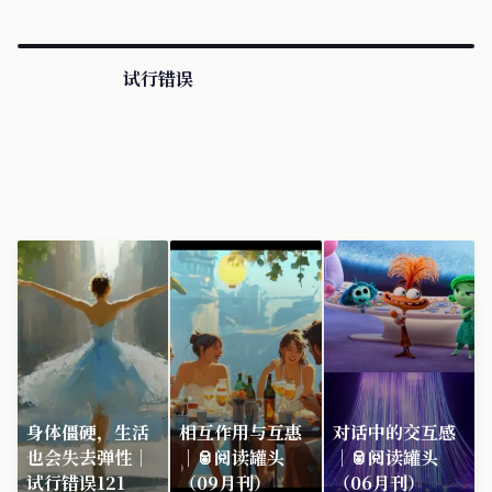
试行错误
身体僵硬，生活
相互作用与互惠
对话中的交互感
也会失去弹性｜
｜🥫阅读罐头
｜🥫阅读罐头
试行错误121
（09月刊）
（06月刊）