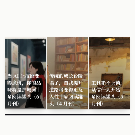
当 AI 让技能变
传统的成长台阶
得廉价，你的品
塌了，自我提升
工具箱不上锁，
味将是护城河｜
道路将变得更反
从信任人开始｜
🥫阅读罐头（6
人性｜🥫阅读罐
🥫阅读罐头（5
月刊）
头（4 月刊）
月刊）