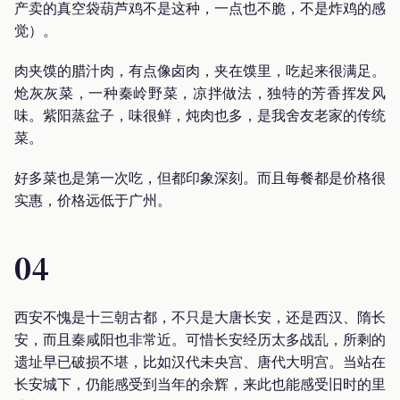
产卖的真空袋葫芦鸡不是这种，一点也不脆，不是炸鸡的感
觉）。
肉夹馍的腊汁肉，有点像卤肉，夹在馍里，吃起来很满足。
炝灰灰菜，一种秦岭野菜，凉拌做法，独特的芳香挥发风
味。紫阳蒸盆子，味很鲜，炖肉也多，是我舍友老家的传统
菜。
好多菜也是第一次吃，但都印象深刻。而且每餐都是价格很
实惠，价格远低于广州。
04
西安不愧是十三朝古都，不只是大唐长安，还是西汉、隋长
安，而且秦咸阳也非常近。可惜长安经历太多战乱，所剩的
遗址早已破损不堪，比如汉代未央宫、唐代大明宫。当站在
长安城下，仍能感受到当年的余辉，来此也能感受旧时的里