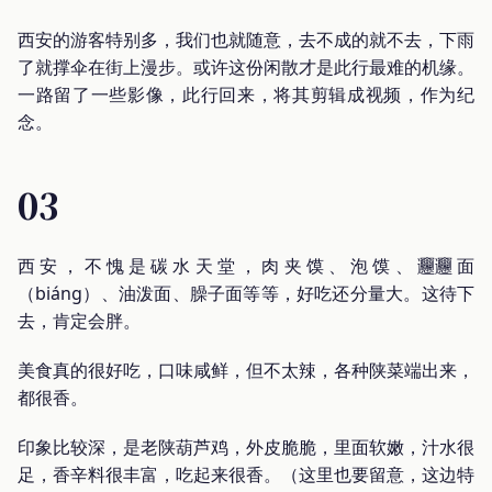
西安的游客特别多，我们也就随意，去不成的就不去，下雨
了就撑伞在街上漫步。或许这份闲散才是此行最难的机缘。
一路留了一些影像，此行回来，将其剪辑成视频，作为纪
念。
03
西安，不愧是碳水天堂，肉夹馍、泡馍、𰻞𰻞面
（biáng）、油泼面、臊子面等等，好吃还分量大。这待下
去，肯定会胖。
美食真的很好吃，口味咸鲜，但不太辣，各种陕菜端出来，
都很香。
印象比较深，是老陕葫芦鸡，外皮脆脆，里面软嫩，汁水很
足，香辛料很丰富，吃起来很香。（这里也要留意，这边特