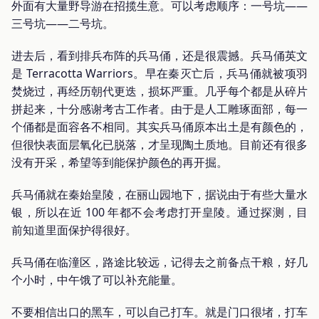
外面有大量野导游在招揽生意。可以考虑顺序：一号坑——
三号坑——二号坑。
进去后，看到排兵布阵的兵马俑，还是很震撼。兵马俑英文
是 Terracotta Warriors。早在秦灭亡后，兵马俑就被项羽
焚烧过，再经历朝代更迭，损坏严重。几乎每个都是从碎片
拼起来，十分感谢考古工作者。由于是人工雕琢面部，每一
个俑都是面容各不相同。其实兵马俑原本出土是有颜色的，
但很快表面层氧化已脱落，才呈现陶土质地。目前还有很多
没有开采，希望等到能保护颜色的再开掘。
兵马俑就在秦始皇陵，在丽山园地下，据说由于有些大量水
银，所以在近 100 年都不会考虑打开皇陵。通过探测，目
前知道里面保护得很好。
兵马俑在临潼区，路途比较远，记得去之前备点干粮，好几
个小时，中午饿了可以补充能量。
不要相信出口的黑车，可以自己打车。就是门口很堵，打车