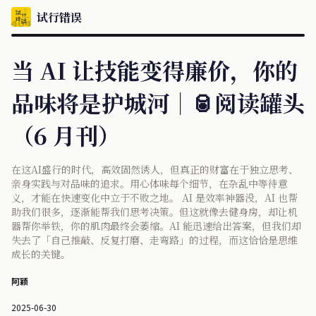
试行错误
当 AI 让技能变得廉价，你的
品味将是护城河｜🥫阅读罐头
（6 月刊）
在这AI盛行的时代，高效固然诱人，但真正的财富在于独立思考、
亲身实践与对品味的追求。用心体味每个细节，在杂乱中等待意
义，才能在快速变化中立于不败之地。 AI 是效率神器没，AI 也帮
助我们很多，逐渐能帮我们思考决策。但这就像去健身房，却让机
器帮你举铁，你的肌肉最终会萎缩。AI 能迅速给出答案，但我们却
失去了「自己推敲、反复打磨、走弯路」的过程，而这恰恰是思维
成长的关键。
阿颖
2025-06-30