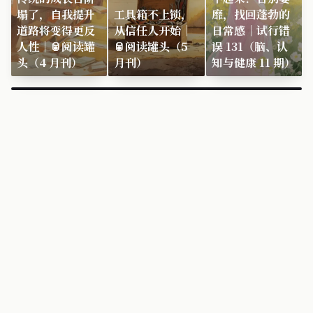
塌了，自我提升
工具箱不上锁，
靡，找回蓬勃的
道路将变得更反
从信任人开始｜
日常感｜试行错
人性｜🥫阅读罐
🥫阅读罐头（5
误 131（脑、认
头（4 月刊）
月刊）
知与健康 11 期）
×