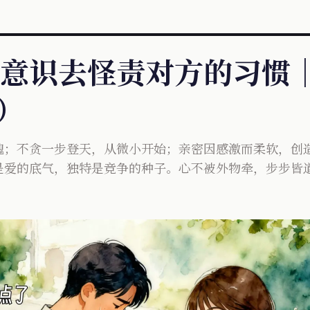
意识去怪责对方的习惯｜
）
魂；不贪一步登天，从微小开始；亲密因感激而柔软，创
是爱的底气，独特是竞争的种子。心不被外物牵，步步皆