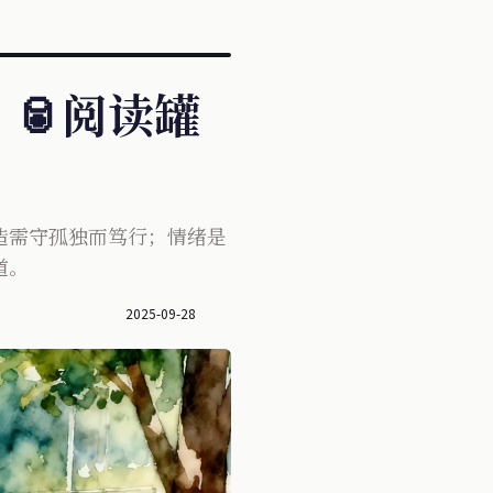
🥫阅读罐
造需守孤独而笃行；情绪是
道。
2025-09-28