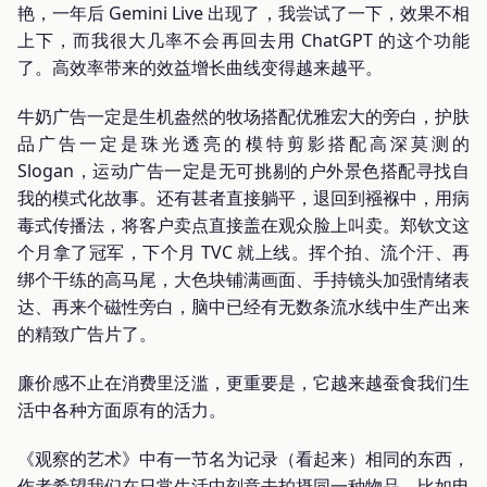
艳，一年后 Gemini Live 出现了，我尝试了一下，效果不相
上下，而我很大几率不会再回去用 ChatGPT 的这个功能
了。高效率带来的效益增长曲线变得越来越平。
牛奶广告一定是生机盎然的牧场搭配优雅宏大的旁白，护肤
品广告一定是珠光透亮的模特剪影搭配高深莫测的
Slogan，运动广告一定是无可挑剔的户外景色搭配寻找自
我的模式化故事。还有甚者直接躺平，退回到襁褓中，用病
毒式传播法，将客户卖点直接盖在观众脸上叫卖。郑钦文这
个月拿了冠军，下个月 TVC 就上线。挥个拍、流个汗、再
绑个干练的高马尾，大色块铺满画面、手持镜头加强情绪表
达、再来个磁性旁白，脑中已经有无数条流水线中生产出来
的精致广告片了。
廉价感不止在消费里泛滥，更重要是，它越来越蚕食我们生
活中各种方面原有的活力。
《观察的艺术》中有一节名为记录（看起来）相同的东西，
作者希望我们在日常生活中刻意去拍摄同一种物品，比如电