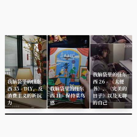
我脑袋里的怪东
我脑袋里的怪东
西 26 - 《大便
西 35 - DIY，反
我脑袋里的怪东
书》、《完美的
消费主义的新抗
西 11 - 保持菜鸟
日子》以及无聊
力
感
的自己