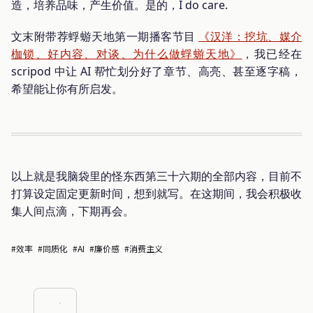
造，培养品味，产生价值。是的，I do care.
文末附带荐蜉蝣天地第一期播客节目
《汉洋：挖坑、媒介
枷锁、好内容、对谈、为什么做蜉蝣天地》
，我已经在
scripod 中让 AI 帮忙划分好了章节、高亮、甚至逐字稿，
希望能让你有所启发。
以上就是我脑袋里的怪东西第三十六期的全部内容，目前不
打算设定固定更新时间，想到就写。在这期间，我会积极收
集人间点滴，下期再会。
#效率
#同质化
#AI
#廉价感
#消费主义