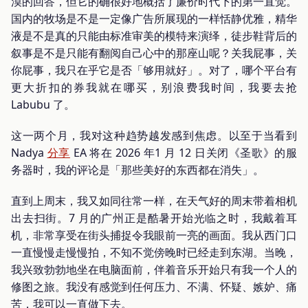
漠的回答，但它的确很好地概括了廉价时代下的第一直觉。
国内的牧场是不是一定像广告所展现的一样恬静优雅，精华
液是不是真的只能由标准审美的模特来演绎，徒步鞋背后的
叙事是不是只能有翻阅自己心中的那座山呢？关我屁事，关
你屁事，我只在乎它是否「够用就好」。对了，哪个平台有
更大折扣的券我就在哪买，别浪费我时间，我要去抢
Labubu 了。
这一两个月，我对这种趋势越发感到焦虑。以至于当看到
Nadya
分享
EA 将在 2026 年1 月 12 日关闭《圣歌》的服
务器时，我的评论是「那些美好的东西都在消失」。
直到上周末，我又如同往常一样，在天气好的周末带着相机
出去扫街。7 月的广州正是酷暑开始光临之时，我戴着耳
机，非常享受在街头捕捉令我眼前一亮的画面。我从西门口
一直慢慢走慢慢拍，不知不觉傍晚时已经走到东湖。当晚，
我兴致勃勃地坐在电脑面前，伴着音乐开始只有我一个人的
修图之旅。我没有感觉到任何压力、不满、怀疑、嫉妒、痛
苦，我可以一直做下去。