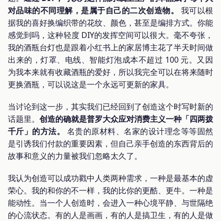
对品味的不同理解，是属于自己的二次创造物。
我可以根
据我的喜好换编织带的花纹、颜色，甚至是编排方式。你能
感觉到吗，这种轻度 DIY的发挥空间可以很大。毫不夸张，
我的酒瓶台灯也是跟着小红书上的家居博主花了半天时间做
出来的，灯罩、电线、智能灯泡成本不超过 100 元。又因
为我本来就有收藏酒瓶的爱好，所以我完全可以在将来随时
更换酒瓶，可以说这是一个永远可更新的家具。
当讨论到这一步，其实我们已经回到了创造这个时写时新的
话题里。
创造的确就是普罗大众应对消费主义一种「四两拨
千斤」的方法。
名贵的原材料、名家的设计理念等等固然
是引诱我们付款的重要因素，但自己亲手创造的东西背后的
故事和意义的力量被我们忽略太久了。
我认为创造可以成功戳中人类两种需求，一种是最基本的虚
荣心。我的和你的不一样，我的比你的更酷、更牛。一种是
能动性。当一个人创造时，会进入一种心境平静、与世隔绝
的心流状态。有的人是画画，有的人是搞卫生，有的人是做