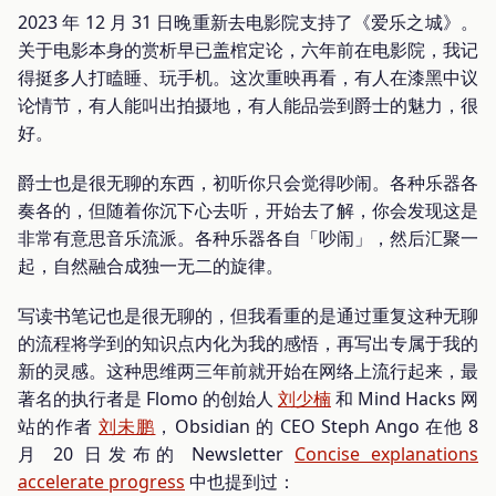
2023 年 12 月 31 日晚重新去电影院支持了《爱乐之城》。
关于电影本身的赏析早已盖棺定论，六年前在电影院，我记
得挺多人打瞌睡、玩手机。这次重映再看，有人在漆黑中议
论情节，有人能叫出拍摄地，有人能品尝到爵士的魅力，很
好。
爵士也是很无聊的东西，初听你只会觉得吵闹。各种乐器各
奏各的，但随着你沉下心去听，开始去了解，你会发现这是
非常有意思音乐流派。各种乐器各自「吵闹」，然后汇聚一
起，自然融合成独一无二的旋律。
写读书笔记也是很无聊的，但我看重的是通过重复这种无聊
的流程将学到的知识点内化为我的感悟，再写出专属于我的
新的灵感。这种思维两三年前就开始在网络上流行起来，最
著名的执行者是 Flomo 的创始人
刘少楠
和 Mind Hacks 网
站的作者
刘未鹏
，Obsidian 的 CEO Steph Ango 在他 8
月 20 日发布的 Newsletter
Concise explanations
accelerate progress
中也提到过：