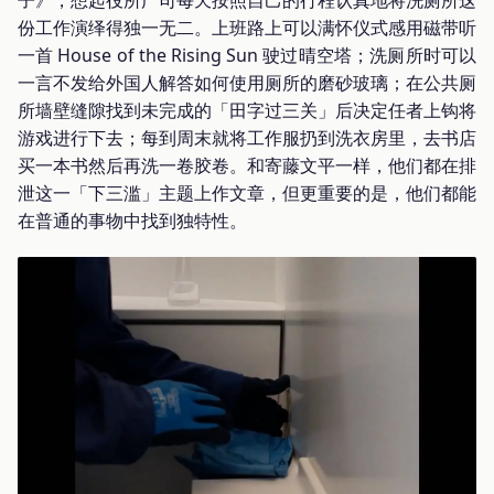
份工作演绎得独一无二。上班路上可以满怀仪式感用磁带听
一首 House of the Rising Sun 驶过晴空塔；洗厕所时可以
一言不发给外国人解答如何使用厕所的磨砂玻璃；在公共厕
所墙壁缝隙找到未完成的「田字过三关」后决定任者上钩将
游戏进行下去；每到周末就将工作服扔到洗衣房里，去书店
买一本书然后再洗一卷胶卷。和寄藤文平一样，他们都在排
泄这一「下三滥」主题上作文章，但更重要的是，他们都能
在普通的事物中找到独特性。