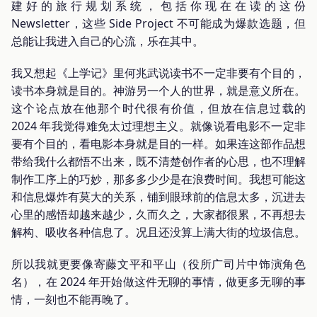
建好的旅行规划系统，包括你现在在读的这份
Newsletter，这些 Side Project 不可能成为爆款选题，但
总能让我进入自己的心流，乐在其中。
我又想起《上学记》里何兆武说读书不一定非要有个目的，
读书本身就是目的。神游另一个人的世界，就是意义所在。
这个论点放在他那个时代很有价值，但放在信息过载的
2024 年我觉得难免太过理想主义。就像说看电影不一定非
要有个目的，看电影本身就是目的一样。如果连这部作品想
带给我什么都悟不出来，既不清楚创作者的心思，也不理解
制作工序上的巧妙，那多多少少是在浪费时间。我想可能这
和信息爆炸有莫大的关系，铺到眼球前的信息太多，沉进去
心里的感悟却越来越少，久而久之，大家都很累，不再想去
解构、吸收各种信息了。况且还没算上满大街的垃圾信息。
所以我就更要像寄藤文平和平山（役所广司片中饰演角色
名），在 2024 年开始做这件无聊的事情，做更多无聊的事
情，一刻也不能再晚了。