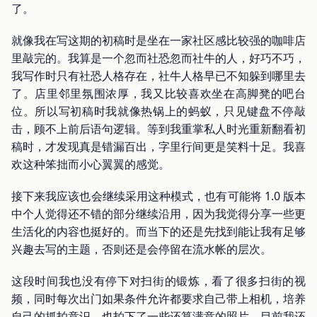
了。
就像我在写这期的初稿时是坐在一家社区感比较强的咖啡店
里敲完的。我算是一个忽而社恐忽而社牛的人，好巧不巧，
我写作时只有社恐人格存在，社牛人格早已不知躲到哪里去
了。店里邻里氛围浓厚，我又比较喜欢坐在高脚凳的吧台
位。所以写初稿时我就像热锅上的蚂蚁，只见键盘不停敲
击，顾不上前后语句逻辑。等到我重掌私人时光重新翻看初
稿时，才发现真是错漏百出，字里行间更是笑料十足。我喜
欢这种笨拙而小心翼翼的感觉。
接下来我应该也会继续采用这种模式，也有可能将 1.0 版本
中个人觉得还不错的部分继续沿用，因为我觉得分享一些更
生活化的内容也挺好的。而当下的还是先找到能让我有足够
兴趣去写的主题，否则还是会停留在流水帐的层次。
这段时间我也没有停下对扫街的锻炼，看了很多扫街的视
频，同时每次出门如果条件允许都要求自己带上相机，培养
自己的抓拍意识，也拍下了一些还算满意的照片。目前我还