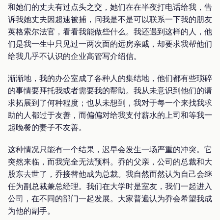
和她们的丈夫有过点头之交，她们在在半夜打电话给我，告
诉我她丈夫因超速被捕，问我是不是可以联系一下我的朋友
英格索尔法官，看看我能做些什么。我还遇到这样的人，他
们是我一生中只见过一两次面的远房亲戚，却要求我帮他们
给我几乎不认识的企业高管写介绍信。
渐渐地，我的办公室成了各种人的集结地，他们都有些琐碎
的事情要拜托我或者需要我的帮助。我从未意识到他们的请
求拓展到了何种程度；也从未想到，我对于每一个来找我求
助的人都过于友善，而偏偏对给我支付薪水的上司和等我一
起晚餐的妻子不友善。
这种情况只能有一个结果，迟早会发生一场严重的冲突。它
突然来临，而我完全无法预料。乔的父亲，公司的总裁和大
股东去世了，乔接替他成为总裁。我自然而然认为自己会继
任为副总裁兼总经理。我们在大学时是室友，我们一起进入
公司，在不同的部门一起发展。大家普遍认为乔会希望我成
为他的副手。