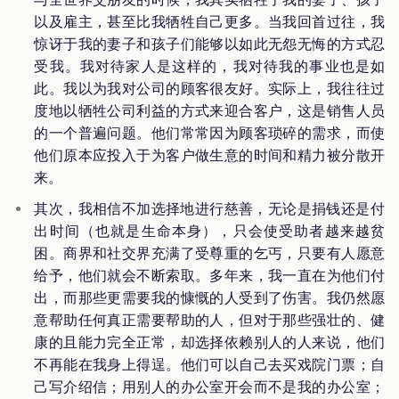
以及雇主，甚至比我牺牲自己更多。当我回首过往，我
惊讶于我的妻子和孩子们能够以如此无怨无悔的方式忍
受我。我对待家人是这样的，我对待我的事业也是如
此。我以为我对公司的顾客很友好。实际上，我往往过
度地以牺牲公司利益的方式来迎合客户，这是销售人员
的一个普遍问题。他们常常因为顾客琐碎的需求，而使
他们原本应投入于为客户做生意的时间和精力被分散开
来。
其次，我相信不加选择地进行慈善，无论是捐钱还是付
出时间（也就是生命本身），只会使受助者越来越贫
困。商界和社交界充满了受尊重的乞丐，只要有人愿意
给予，他们就会不断索取。多年来，我一直在为他们付
出，而那些更需要我的慷慨的人受到了伤害。我仍然愿
意帮助任何真正需要帮助的人，但对于那些强壮的、健
康的且能力完全正常，却选择依赖别人的人来说，他们
不再能在我身上得逞。他们可以自己去买戏院门票；自
己写介绍信；用别人的办公室开会而不是我的办公室；