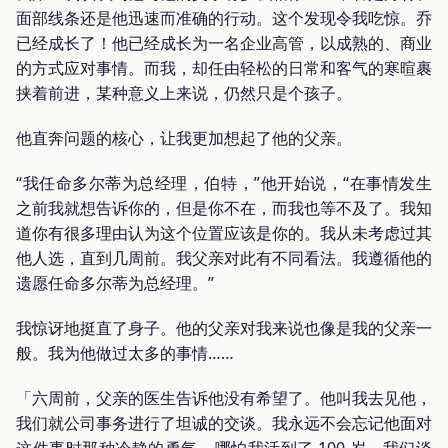
面部线条还是他迅速而准确的行动。这个发现令我吃惊。乔
已经成长了！他已经成长为一名企业高管，以成熟的、商业
的方式应对事情。而我，却任由轻松的日常和客气的寒暄裹
挟着前进，某种意义上来说，仍然只是个孩子。
他直奔问题的核心，让我更加想起了他的父亲。
“我任命多尔蒂为总经理，伯特，”他开始说，“在事情发生
之前我就想告诉你的，但是你不在，而我也等不及了。我知
道你有很多理由认为这个位置应该是你的。我从未考虑过其
他人选，直到几周前。我父亲对此有不同看法。我遵循他的
遗愿任命多尔蒂为总经理。”
我惊讶地挺直了身子。他的父亲对我来说也像是我的父亲一
般。我为他做过太多的事情……
「六周前，父亲的医生告诉他没有希望了。他叫我去见他，
我们就公司事务进行了坦诚的交谈。我永远不会忘记他面对
这件事时那种冷静的勇气，哪怕我活到了 100 岁。我们谈