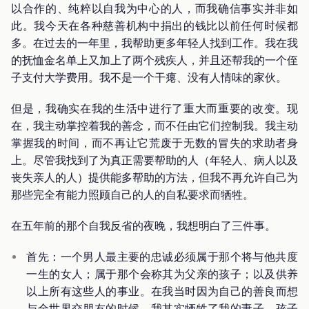
以合作的、纯粹以自我为中心的人，而我确信事实并非如
此。我今天在各种慈善机构中捐出的钱比以前任何时候都
多。在过去的一年里，我帮助更多年轻人找到工作。我在我
的抚恤金名单上又加上了两个残疾人，并且还帮我的一个侄
子支付大学费用。我不是一个干瘪、没有人情味的家伙。
但是，我确实在我的生活中进行了重大而重要的改变。现
在，我主动掌控着我的善念，而不任由它们控制我。我主动
掌握我的时间，而不再让它荒废于无数的冒失的求助者身
上。尽管我找到了为真正需要帮助的人（年轻人、病人以及
丧失亲人的人）提供能多帮助的方法，但我不再允许自己为
那些完全有能力照顾自己的人的自私要求而牺牲。
在五年前的那个自我反省的夜晚，我想明白了三件事。
首先：一个男人最主要的忠诚必须属于那个将与他共度
一生的女人；属于那个会称其为父亲的孩子；以及供养
以上所有这些人的事业。在我当时因为自己的善良而想
与全世界交朋友的时候，我其实牺牲了我的妻子、孩子