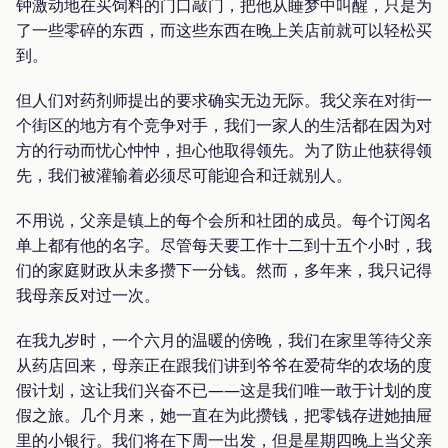
钟激动地在买饲料的门口敲门，把他从睡梦中叫醒，只是为
了一些零碎的东西，而这些东西在晚上关店前就可以轻松买
到。
但人们对药剂师提出的要求确实无边无际。我父亲在对街一
个街区的地方有个竞争对手，我们一家人的生活都在因为对
方的行动而忧心忡忡，担心他取得领先。为了防止他获得领
先，我们被灌输着必须尽可能迎合和迁就别人。
不用说，父亲是镇上的每个会所和社团的成员。每个订阅名
单上都有他的名字。尽管每天要工作十二到十五个小时，我
们的家庭财政从未多攒下一分钱。然而，多年来，我只记得
我母亲反对过一次。
在我九岁时，一个六月的温暖的傍晚，我们在家里等待父亲
从药店回来，母亲正在跟我们讲到爷爷在爱荷华的农场的度
假计划，这让我们兴奋不已——这是我们唯一敢于计划的度
假之旅。几个月来，她一直在为此攒钱，把零钱存进她抽屉
里的小银行。我们将在下周一出发，但是星期四晚上当父亲