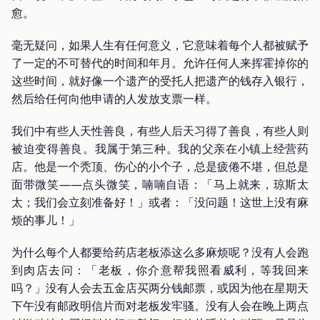
愈。
毫无疑问，如果人生有任何意义，它意味着每个人都被赋予
了一定的不可替代的时间和年月。允许任何人来挥霍掉你的
这些时间，就好像一个遗产的受托人把遗产的钱存入银行，
然后给任何向他申请的人发放支票一样。
我们中有些人天性善良，有些人后天习得了善良，有些人则
被迫变得善良。我属于第三种。我的父亲在小镇上经营药
店。他是一个秃顶、伤心的小个子，总是疲倦不堪，但总是
面带微笑——点头微笑，喃喃自语：「马上就来，琼斯太
太；我们会立刻准备好！」或者：「没问题！这世上没有麻
烦的事儿！」
为什么每个人都要给药店老板添这么多麻烦呢？没有人会跑
到肉店去问：「老板，你介意帮我照看威利，等我回来
吗？」没有人会去五金店买两分钱邮票，或因为他在星期天
下午没有邮政明信片而对老板发牢骚。没有人会在晚上两点