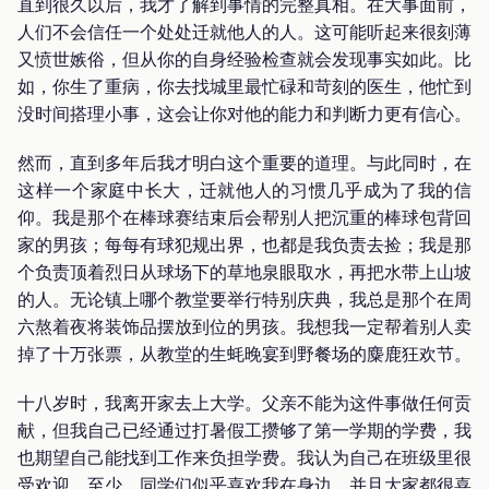
直到很久以后，我才了解到事情的完整真相。在大事面前，
人们不会信任一个处处迁就他人的人。这可能听起来很刻薄
又愤世嫉俗，但从你的自身经验检查就会发现事实如此。比
如，你生了重病，你去找城里最忙碌和苛刻的医生，他忙到
没时间搭理小事，这会让你对他的能力和判断力更有信心。
然而，直到多年后我才明白这个重要的道理。与此同时，在
这样一个家庭中长大，迁就他人的习惯几乎成为了我的信
仰。我是那个在棒球赛结束后会帮别人把沉重的棒球包背回
家的男孩；每每有球犯规出界，也都是我负责去捡；我是那
个负责顶着烈日从球场下的草地泉眼取水，再把水带上山坡
的人。无论镇上哪个教堂要举行特别庆典，我总是那个在周
六熬着夜将装饰品摆放到位的男孩。我想我一定帮着别人卖
掉了十万张票，从教堂的生蚝晚宴到野餐场的麋鹿狂欢节。
十八岁时，我离开家去上大学。父亲不能为这件事做任何贡
献，但我自己已经通过打暑假工攒够了第一学期的学费，我
也期望自己能找到工作来负担学费。我认为自己在班级里很
受欢迎，至少，同学们似乎喜欢我在身边，并且大家都很喜