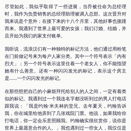
尽管如此，我似乎取得了一些进展，当乔被任命为总经理
时，我作为负责销售的总经理助理被调入总部。这次晋升对
我来说是个意外；在接下来的十八个月里，其他好事也接踵
而来。我遇到了世界上最可爱的女孩；我们订婚、结婚，并
且开始为我们的家支付账单。
我听说，流浪汉们有一种独特的标记方法，他们通过用粉笔
在门前做记号来为每户人家分类。其中一个符号表示「内有
烈犬」；另一个符号表示这里住着一个老女人，你不能指望
她有什么善意。还有一种闪闪发光的标记，表示这个房主
是……一个闪闪发光的标记。
在那些想把自己的小麻烦拜托给别人的人之间，一定有着类
似的标记。我遇到过一个我连名字都没听到过的男人打电话
跟我说：「我是约翰·米夫林的堂兄。去年夏天，约翰告诉
我，你在城里给他弄到了几张戏院门票。他说，如果我给你
打电话，你一定会乐意照顾我。约翰确实很欣赏你，说你是
世界上最愿意合作的人。」我也遇到过一些女人，我仅仅是