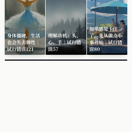
如果感觉卡住
身体僵硬，生活
理解动机：头、
了，先从做点小
也会失去弹性｜
心、手｜试行错
事开始｜试行错
试行错误121
误57
误80
×