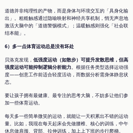
道德并非纯理性的产物，而是身体与环境交互的「具身化输
出」。粗糙触感通过隐喻映射和神经共享机制，悄无声息地
激活大脑中的「道德警惕模式」；温暖触感则强化「社会联
结本能」。
6）多一点体育运动总是没有坏处
贝洛克发现，
低强度运动（如散步）可提升发散思维，但高
强度运动可能抑制逻辑分析能力
。根据任务类型选择运动强
度——创意工作前适合轻度活动，而数据分析需身体静息状
态。
要让孩子拥有最健康、最专注的思考大脑，不妨多让他们参
加一些体育运动。
每天多一些简单微笑的运动，就能让一天积累出不错的运动
量。比如，我现在每天起床会先做腰椎、核心的训练，中午
休息做肩颈、背部、拉伸训练，加上上下班的步行爬梯。