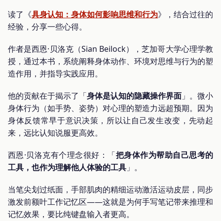
读了《
具身认知：身体如何影响思维和行为
》，结合过往的
经验，分享一些心得。
作者是西恩·贝洛克（Sian Beilock），芝加哥大学心理学教
授，通过本书，系统阐释身体动作、环境对思维与行为的塑
造作用，并指导实践应用。
他的贡献在于揭示了「
身体是认知的隐藏操作界面
」。微小
身体行为（如手势、姿势）对心理的塑造力远超预期。因为
身体反馈常早于意识决策，所以让自己发生改变，先动起
来，远比认知说服更高效。
西恩·贝洛克有个理念很好：「
把身体作为帮助自己思考的
工具，也作为理解他人体验的工具
」。
当笔尖划过纸面，手部肌肉的精细运动激活运动皮层，同步
激发前额叶工作记忆区——这就是为何手写笔记带来推理和
记忆效果，要比纯键盘输入者更高。