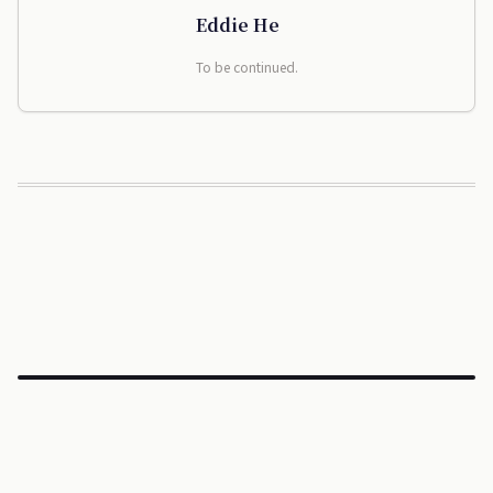
Eddie He
To be continued.