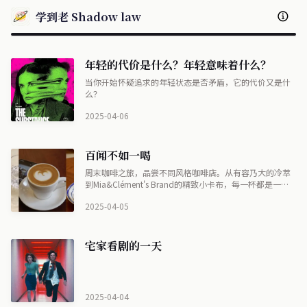
学到老 Shadow law
年轻的代价是什么？年轻意味着什么？
当你开始怀疑追求的年轻状态是否矛盾，它的代价又是什
么？
2025-04-06
百闻不如一喝
周末咖啡之旅，品尝不同风格咖啡店。从有容乃大的冷萃
到Mia&Clément's Brand的精致小卡布，每一杯都是一次
味蕾与心灵的探索。真实体验胜过千言万语，亲身感受才
2025-04-05
能领略咖啡文化的魅力。 (摘要为自动生成）
宅家看剧的一天
2025-04-04