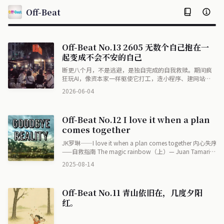
Off-Beat
Off-Beat No.13 2605 无数个自己抱在一
起变成不会不安的自己
断更八个月，不是逃避，是独自完成的自我救赎。期间疯
狂玩AI，像资本家一样驱使它打工，造小程序、建网站、
做电子书，手里有锤子看什么都是钉子。AI能写出令人恍
2026-06-04
惚的温柔，但灵魂究竟诞生在代码里还是凝视里？又看到
有人在淘宝花9块9买免费的DeepSeek链接——我们以为活
在同一个时代，其实活在被折叠的不同空间。有人站在信
Off-Beat No.12 I love it when a plan
息的阴影里，而恐惧让人心甘情愿为免费的东西付费。好
comes together
的科技应该填平见识的沟壑，把人从琐碎中解放出来。而
回看过去写下的文字，被曾经的自己再治愈一次——无数个
JK罗琳——I love it when a plan comes together 内心失序
自己抱在一起，就变成不会不安的自己。
——自救指南 The magic rainbow（上）— Juan Tamariz
一百个人的十年 - 冯骥才 万古江河-许倬云 吴卫红 - 哥布林
2025-08-14
王子（哥布林王子和多个零，水超冷） 焰火-张悬
Off-Beat No.11 青山依旧在，几度夕阳
红。