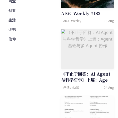
商业
创业
AIGC Weekly #182
生活
AIGC Weekly
03 Aug
读书
信仰
《不止于回答：AI Agent
与科学哲学》上篇：Agent
基础与多 Agent 协作
创造力溢出
04 Aug